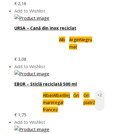
€
2,16
Add to Wishlist
URSA – Cană din inox reciclat
Alb
Argint
Negru
mat
€
3,08
Add to Wishlist
EBOR – Sticlă reciclată 500 ml
Albastru
Albastru
Bej
Gri
Gri
+2
marin
regal
piatră
francez
€
1,75
Add to Wishlist