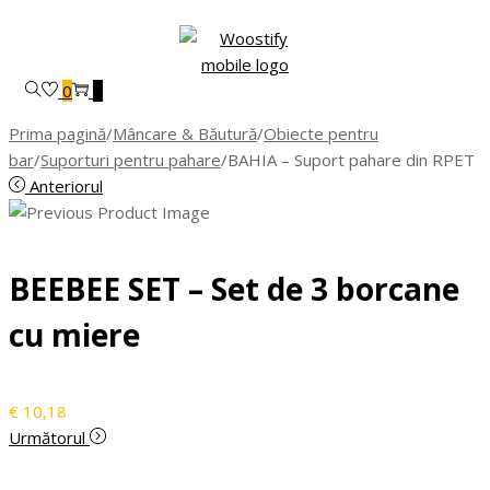
Skip
Skip
to
to
navigation
content
0
0
Prima pagină
/
Mâncare & Băutură
/
Obiecte pentru
bar
/
Suporturi pentru pahare
/
BAHIA – Suport pahare din RPET
Anteriorul
BEEBEE SET – Set de 3 borcane
cu miere
€
10,18
Următorul