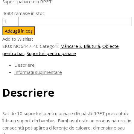
Suport pahare din RPET
4683 rămase în stoc
Cantitate
BAHIA
Adaugă în coș
-
Add to Wishlist
Suport
SKU:
MO6447-40
Categorii:
Mâncare & Băutură
,
Obiecte
pahare
pentru bar
,
Suporturi pentru pahare
din
RPET
Descriere
Informații suplimentare
Descriere
Set de 10 suporturi pentru pahare din pâslă RPET prezentate
într-un suport din bambus. Bambusul este un produs natural, în
consecință pot apărea diferențe de culoare, dimensiune sau