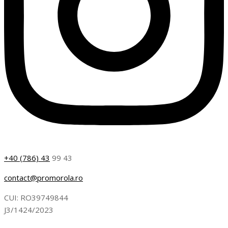
+40 (786) 43
99 43
contact@promorola.ro
CUI: RO39749844
J3/1424/2023