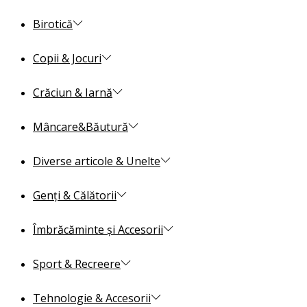
Birotică
Copii & Jocuri
Crăciun & Iarnă
Mâncare&Băutură
Diverse articole & Unelte
Genți & Călătorii
Îmbrăcăminte și Accesorii
Sport & Recreere
Tehnologie & Accesorii