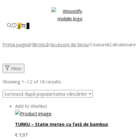
Skip
Skip
to
to
navigation
content
0
0
Prima pagină
/
Birotică
/
Accesorii de birou
/
Ceasuri&Calculatoare
Filter
Showing 1–
12
of 18 results
Add to Wishlist
TURKU – Stație meteo cu față de bambus
€
7,07