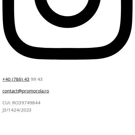
+40 (786) 43
99 43
contact@promorola.ro
CUI: RO39749844
J3/1424/2023