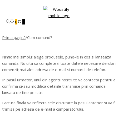
Skip
Skip
to
to
navigation
content
0
0
Prima pagină
/
Cum comand?
Nimic mai simplu: alege produsele, pune-le in cos si lanseaza
comanda. Nu uita sa completezi toate datele necesare derulari
comenzii; mai ales adresa de e-mail si numarul de telefon.
In pasul urmator, unul din agentii nostri te va contacta pentru a
confirma si/sau modifica detaliile transmise prin comanda
lansata de tine pe site.
Factura finala va reflecta cele discutate la pasul anterior si va fi
trimisa pe adresa de e-mail a cumparatorului.