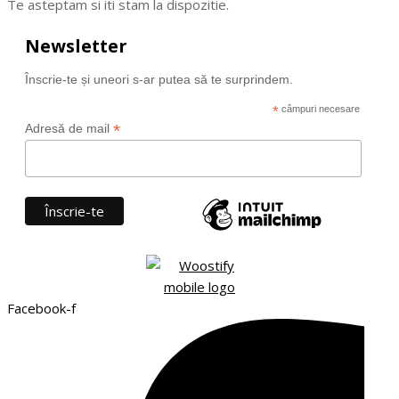
Te asteptam si iti stam la dispozitie.
Newsletter
Înscrie-te și uneori s-ar putea să te surprindem.
*
câmpuri necesare
*
Adresă de mail
Facebook-f