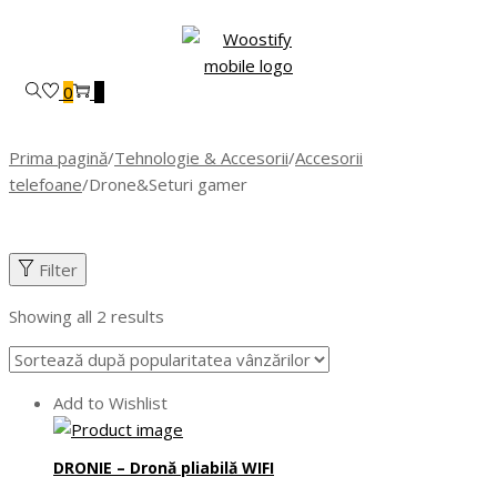
Skip
Skip
to
to
navigation
content
0
0
Prima pagină
/
Tehnologie & Accesorii
/
Accesorii
telefoane
/
Drone&Seturi gamer
Filter
Showing all 2 results
Add to Wishlist
DRONIE – Dronă pliabilă WIFI