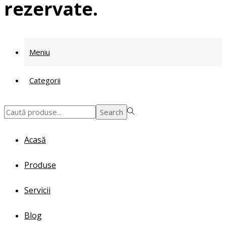
rezervate.
Meniu
Categorii
Search
Search
for:>
Acasă
Produse
Servicii
Blog