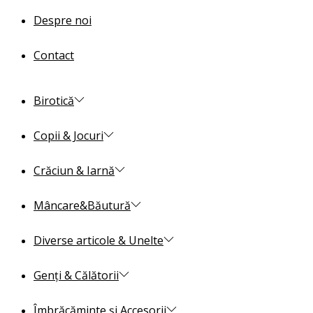
Despre noi
Contact
Birotică
Copii & Jocuri
Crăciun & Iarnă
Mâncare&Băutură
Diverse articole & Unelte
Genți & Călătorii
Îmbrăcăminte și Accesorii