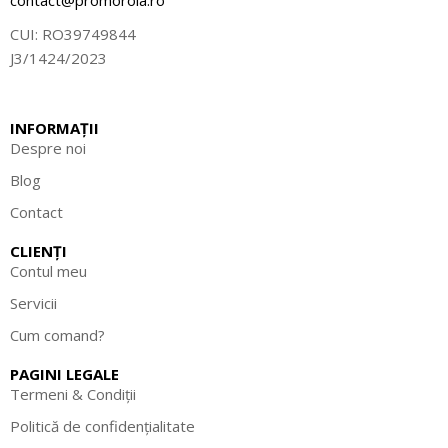
contact@promorola.ro
o
CUI: RO39749844
n
J3/1424/2023
a
l
e
INFORMAȚII
l
Despre noi
e
Blog
d
e
Contact
i
CLIENȚI
a
Contul meu
r
Servicii
n
a
Cum comand?
–
PAGINI LEGALE
E
Termeni & Condiții
u
r
Politică de confidențialitate