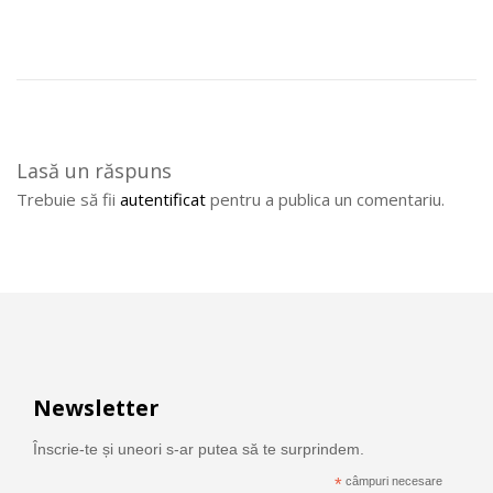
A
v
e
m
s
a
Lasă un răspuns
u
Trebuie să fii
autentificat
pentru a publica un comentariu.
n
u
n
e
v
o
i
e
Newsletter
d
e
Înscrie-te și uneori s-ar putea să te surprindem.
p
*
câmpuri necesare