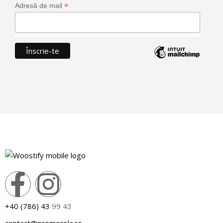
r
*
Adresă de mail
o
m
o
ț
i
o
n
a
l
e
?
P
r
o
m
o
+40 (786) 43
99 43
t
i