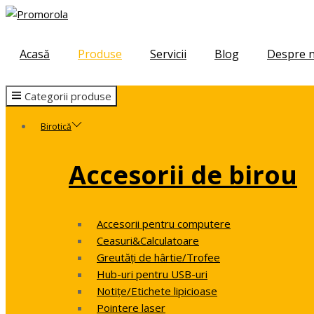
Skip
Skip
to
to
navigation
content
Acasă
Produse
Servicii
Blog
Despre n
Categorii produse
Birotică
Accesorii de birou
Accesorii pentru computere
Ceasuri&Calculatoare
Greutăți de hârtie/Trofee
Hub-uri pentru USB-uri
Notițe/Etichete lipicioase
Pointere laser