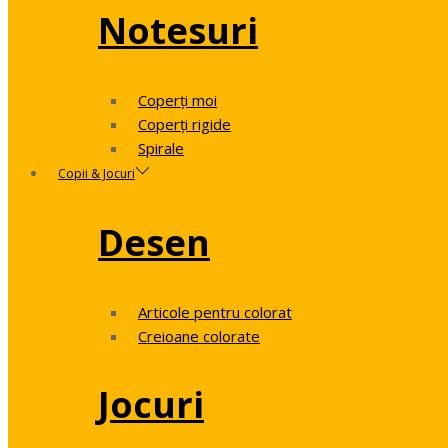
Notesuri
Coperți moi
Coperți rigide
Spirale
Copii & Jocuri
Desen
Articole pentru colorat
Creioane colorate
Jocuri