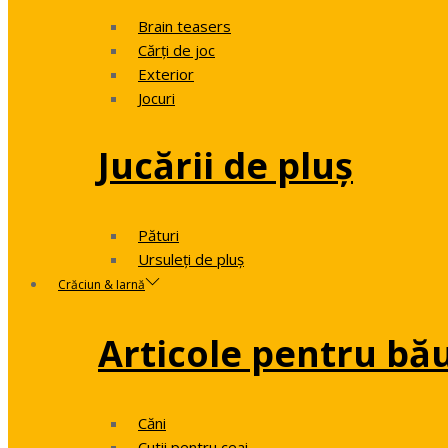
Brain teasers
Cărți de joc
Exterior
Jocuri
Jucării de pluș
Pături
Ursuleți de pluș
Crăciun & Iarnă
Articole pentru bă
Căni
Cutii pentru ceai