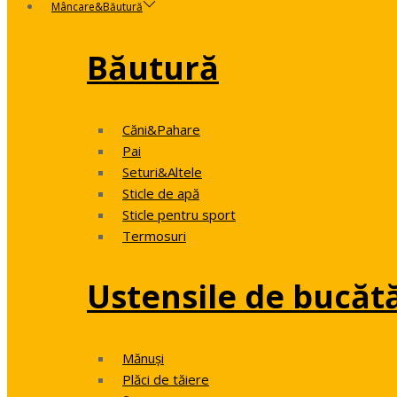
Mâncare&Băutură
Băutură
Căni&Pahare
Pai
Seturi&Altele
Sticle de apă
Sticle pentru sport
Termosuri
Ustensile de bucăt
Mănuși
Plăci de tăiere