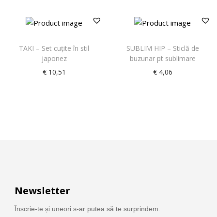
TAKI – Set cuţite în stil
SUBLIM HIP – Sticlă de
japonez
buzunar pt sublimare
€
10,51
€
4,06
Newsletter
Înscrie-te și uneori s-ar putea să te surprindem.