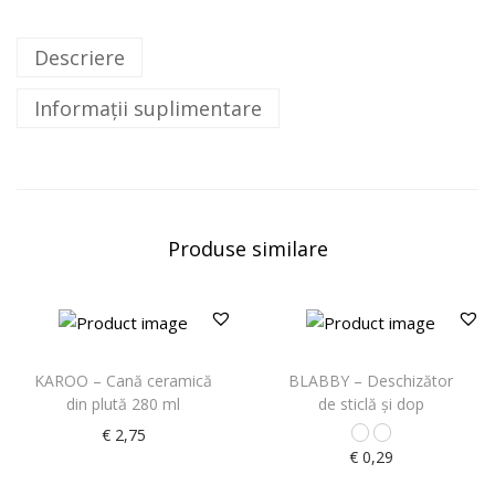
Descriere
Informații suplimentare
Produse similare
KAROO – Cană ceramică
BLABBY – Deschizător
din plută 280 ml
de sticlă şi dop
€
2,75
€
0,29