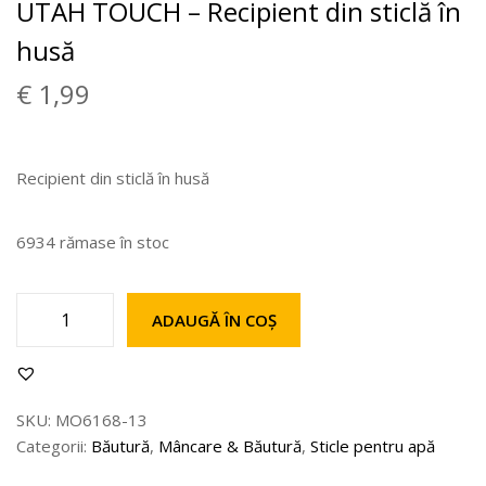
UTAH TOUCH – Recipient din sticlă în
husă
€
1,99
Recipient din sticlă în husă
6934 rămase în stoc
ADAUGĂ ÎN COȘ
SKU:
MO6168-13
Categorii:
Băutură
,
Mâncare & Băutură
,
Sticle pentru apă