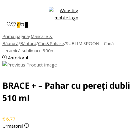
Skip
Skip
to
to
navigation
content
0
0
Prima pagină
/
Mâncare &
Băutură
/
Băutură
/
Căni&Pahare
/
SUBLIM SPOON – Cană
ceramică sublimare 300ml
Anteriorul
BRACE + – Pahar cu pereți dubli
510 ml
€
6,77
Următorul