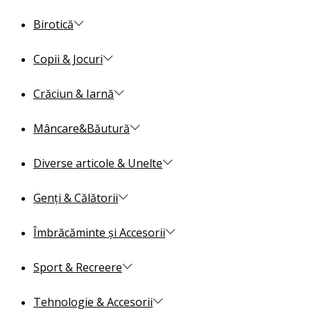
Birotică
Copii & Jocuri
Crăciun & Iarnă
Mâncare&Băutură
Diverse articole & Unelte
Genți & Călătorii
Îmbrăcăminte și Accesorii
Sport & Recreere
Tehnologie & Accesorii