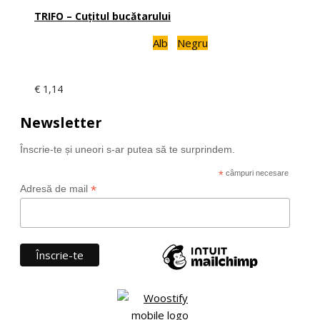
TRIFO – Cuţitul bucătarului
Alb
Negru
€
1,14
Newsletter
Înscrie-te și uneori s-ar putea să te surprindem.
*
câmpuri necesare
*
Adresă de mail