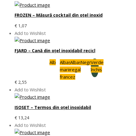
FROZEN – Măsură cocktail din oțel inoxid
€
1,07
Add to Wishlist
FJARD – Cană din oțel inoxidabil recicl
Alb
Albastru
Albastru
Negru
Verde
marin
regal
închis
francez
€
2,55
Add to Wishlist
ISOSET – Termos din oţel inoxidabil
€
13,24
Add to Wishlist