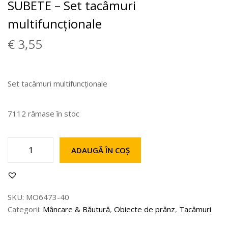
SUBETE – Set tacâmuri
multifuncționale
€
3,55
Set tacâmuri multifuncționale
7112 rămase în stoc
ADAUGĂ ÎN COȘ
SKU:
MO6473-40
Categorii:
Mâncare & Băutură
,
Obiecte de prânz
,
Tacâmuri