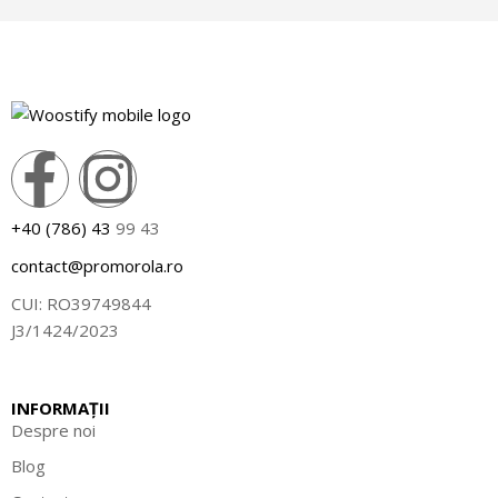
+40 (786) 43
99 43
contact@promorola.ro
CUI: RO39749844
J3/1424/2023
INFORMAȚII
Despre noi
Blog