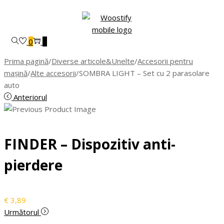
Skip
Skip
to
to
navigation
content
0
0
Prima pagină
/
Diverse articole&Unelte
/
Accesorii pentru
mașină
/
Alte accesorii
/
SOMBRA LIGHT – Set cu 2 parasolare
auto
Anteriorul
FINDER – Dispozitiv anti-
pierdere
€
3,89
Următorul