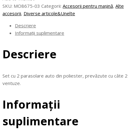
-
SKU:
MO8675-03
Categorii:
Accesorii pentru mașină
,
Alte
Set
accesorii
,
Diverse articole&Unelte
cu
2
Descriere
parasolare
Informații suplimentare
auto
Descriere
Set cu 2 parasolare auto din poliester, prevăzute cu câte 2
ventuze.
Informații
suplimentare