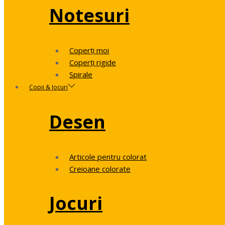
Notesuri
Coperți moi
Coperți rigide
Spirale
Copii & Jocuri
Desen
Articole pentru colorat
Creioane colorate
Jocuri