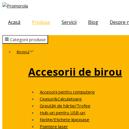
Skip
Skip
to
to
navigation
content
Acasă
Produse
Servicii
Blog
Despre n
Categorii produse
Birotică
Accesorii de birou
Accesorii pentru computere
Ceasuri&Calculatoare
Greutăți de hârtie/Trofee
Hub-uri pentru USB-uri
Notițe/Etichete lipicioase
Pointere laser