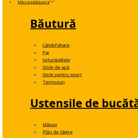
Mâncare&Băutură
Băutură
Căni&Pahare
Pai
Seturi&Altele
Sticle de apă
Sticle pentru sport
Termosuri
Ustensile de bucăt
Mănuși
Plăci de tăiere