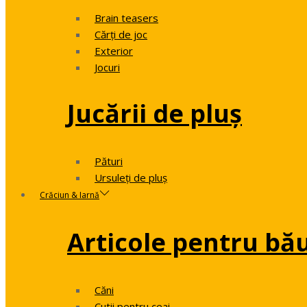
Brain teasers
Cărți de joc
Exterior
Jocuri
Jucării de pluș
Pături
Ursuleți de pluș
Crăciun & Iarnă
Articole pentru bă
Căni
Cutii pentru ceai