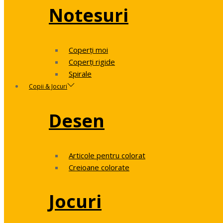
Notesuri
Coperți moi
Coperți rigide
Spirale
Copii & Jocuri
Desen
Articole pentru colorat
Creioane colorate
Jocuri