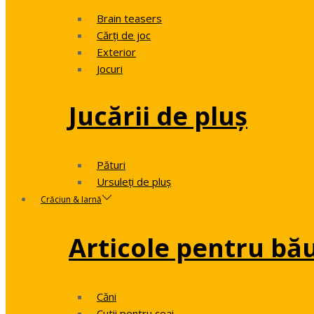
Brain teasers
Cărți de joc
Exterior
Jocuri
Jucării de pluș
Pături
Ursuleți de pluș
Crăciun & Iarnă
Articole pentru bă
Căni
Cutii pentru ceai