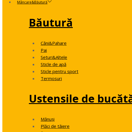
Mâncare&Băutură
Băutură
Căni&Pahare
Pai
Seturi&Altele
Sticle de apă
Sticle pentru sport
Termosuri
Ustensile de bucăt
Mănuși
Plăci de tăiere