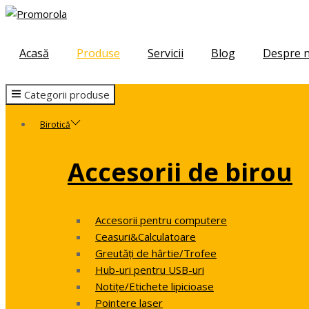
Skip
Skip
to
to
navigation
content
Acasă
Produse
Servicii
Blog
Despre n
Categorii produse
Birotică
Accesorii de birou
Accesorii pentru computere
Ceasuri&Calculatoare
Greutăți de hârtie/Trofee
Hub-uri pentru USB-uri
Notițe/Etichete lipicioase
Pointere laser