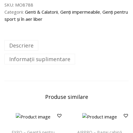
SKU:
MO8788
Categorii:
Genti & Calatorii
,
Genți impermeabile
,
Genți pentru
sport și în aer liber
Descriere
Informații suplimentare
Produse similare
EXPO – Geantă pentru
AIRPRO – Bagaj cabină