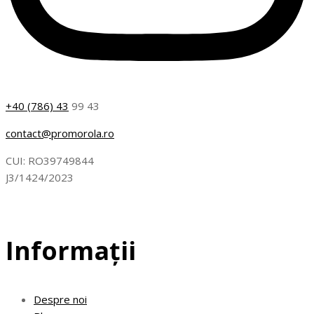
+40 (786) 43
99 43
contact@promorola.ro
CUI: RO39749844
J3/1424/2023
Informații
Despre noi