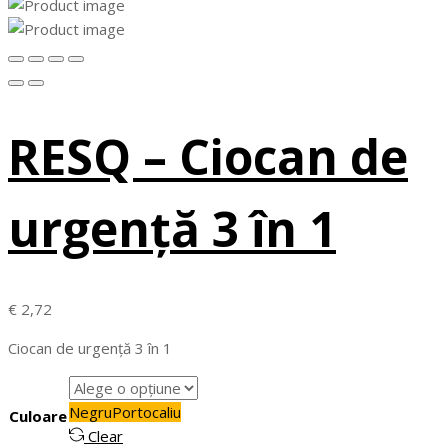
RESQ – Ciocan de
urgenţă 3 în 1
€
2,72
Ciocan de urgenţă 3 în 1
Negru
Portocaliu
Culoare
Clear