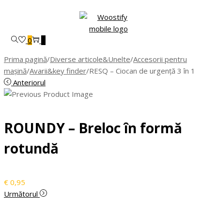
Skip
Skip
to
to
navigation
content
0
0
Prima pagină
/
Diverse articole&Unelte
/
Accesorii pentru
mașină
/
Avarii&key finder
/
RESQ – Ciocan de urgenţă 3 în 1
Anteriorul
ROUNDY – Breloc în formă
rotundă
€
0,95
Următorul