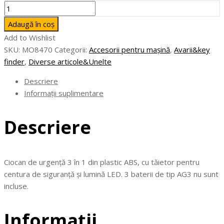
Cantitate
RESQ
Adaugă în coș
-
Add to Wishlist
Ciocan
SKU:
MO8470
Categorii:
Accesorii pentru mașină
,
Avarii&key
de
finder
,
Diverse articole&Unelte
urgenţă
3
Descriere
în
Informații suplimentare
1
Descriere
Ciocan de urgenţă 3 în 1 din plastic ABS, cu tăietor pentru
centura de siguranţă şi lumină LED. 3 baterii de tip AG3 nu sunt
incluse.
Informații