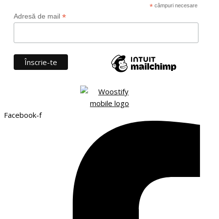
*
câmpuri necesare
*
Adresă de mail
Facebook-f