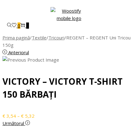
Skip
Skip
to
to
navigation
content
0
0
Prima pagină
/
Textile
/
Tricouri
/
REGENT – REGENT Uni Tricou
150g
Anteriorul
VICTORY – VICTORY T-SHIRT
150 BĂRBAȚI
Interval
€
3,54
–
€
5,32
de
Următorul
prețuri:
€ 3,54