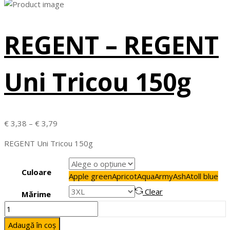
REGENT – REGENT
Uni Tricou 150g
Interval
€
3,38
–
€
3,79
de
REGENT Uni Tricou 150g
prețuri:
€ 3,38
Culoare
până
Apple green
Apricot
Aqua
Army
Ash
Atoll blue
la
Clear
Mărime
€ 3,79
Cantitate
REGENT
Adaugă în coș