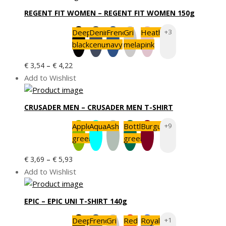
€ 4,18
REGENT FIT WOMEN – REGENT FIT WOMEN 150g
până
la
Deep
Denim
French
Gri
Heather
+3
€ 4,40
black
cenușiu
navy
melange
pink
Interval
–
€
3,54
€
4,22
de
Add to Wishlist
prețuri:
€ 3,54
CRUSADER MEN – CRUSADER MEN T-SHIRT
până
la
Apple
Aqua
Ash
Bottle
Burgundy
+9
€ 4,22
green
green
Interval
–
€
3,69
€
5,93
de
Add to Wishlist
prețuri:
€ 3,69
EPIC – EPIC UNI T-SHIRT 140g
până
la
Deep
French
Gri
Red
Royal
+1