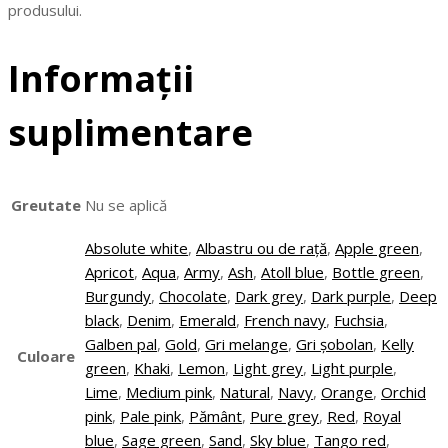
produsului.
Informații
suplimentare
Greutate
Nu se aplică
Absolute white
,
Albastru ou de rață
,
Apple green
,
Apricot
,
Aqua
,
Army
,
Ash
,
Atoll blue
,
Bottle green
,
Burgundy
,
Chocolate
,
Dark grey
,
Dark purple
,
Deep
black
,
Denim
,
Emerald
,
French navy
,
Fuchsia
,
Galben pal
,
Gold
,
Gri melange
,
Gri șobolan
,
Kelly
Culoare
green
,
Khaki
,
Lemon
,
Light grey
,
Light purple
,
Lime
,
Medium pink
,
Natural
,
Navy
,
Orange
,
Orchid
pink
,
Pale pink
,
Pământ
,
Pure grey
,
Red
,
Royal
blue
,
Sage green
,
Sand
,
Sky blue
,
Tango red
,