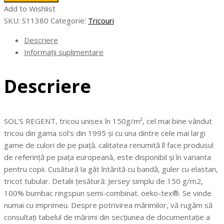
-
Add to Wishlist
REGENT
SKU:
S11380
Categorie:
Tricouri
Uni
Tricou
Descriere
150g
Informații suplimentare
Descriere
SOL’S REGENT, tricou unisex în 150g/m², cel mai bine vândut
tricou din gama sol’s din 1995 și cu una dintre cele mai largi
game de culori de pe piață. calitatea renumită îl face produsul
de referință pe piața europeană, este disponibil și în varianta
pentru copii. Cusătură la gât întărită cu bandă, guler cu elastan,
tricot tubular. Detalii țesătură: Jersey simplu de 150 g/m2,
100% bumbac ringspun semi-combinat. oeko-tex®. Se vinde
numai cu imprimeu. Despre potrivirea mărimilor, vă rugăm să
consultați tabelul de mărimi din secțiunea de documentație a