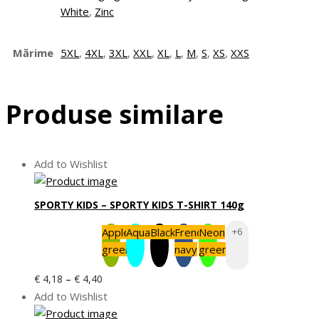
White
,
Zinc
Mărime
5XL
,
4XL
,
3XL
,
XXL
,
XL
,
L
,
M
,
S
,
XS
,
XXS
Produse similare
Add to Wishlist
SPORTY KIDS – SPORTY KIDS T-SHIRT 140g
Apple
Aqua
Black
French
Neon
+6
green
navy
green
Interval
–
€
4,18
€
4,40
de
Add to Wishlist
prețuri: