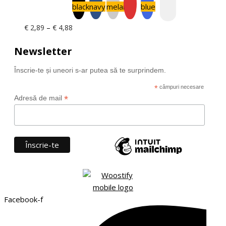
€ 5,93
black
navy
melange
blue
Interval
–
€
2,89
€
4,88
de
Newsletter
prețuri:
€ 2,89
Înscrie-te și uneori s-ar putea să te surprindem.
până
la
*
câmpuri necesare
*
Adresă de mail
€ 4,88
Facebook-f