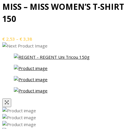
MISS – MISS WOMEN’S T-SHIRT
până
la
150
€ 5,32
Interval
€
2,53
–
€
3,38
de
prețuri:
€ 2,53
până
la
€ 3,38