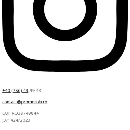
+40 (786) 43
99 43
contact@promorola.ro
CUI: RO39749844
J3/1424/2023