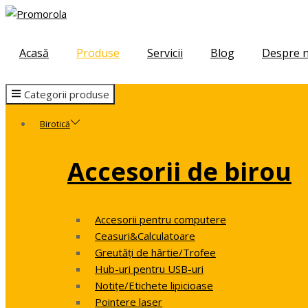
Skip
Skip
to
to
navigation
content
Acasă
Produse
Servicii
Blog
Despre n
Categorii produse
Birotică
Accesorii de birou
Accesorii pentru computere
Ceasuri&Calculatoare
Greutăți de hârtie/Trofee
Hub-uri pentru USB-uri
Notițe/Etichete lipicioase
Pointere laser