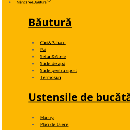
Mâncare&Băutură
Băutură
Căni&Pahare
Pai
Seturi&Altele
Sticle de apă
Sticle pentru sport
Termosuri
Ustensile de bucăt
Mănuși
Plăci de tăiere