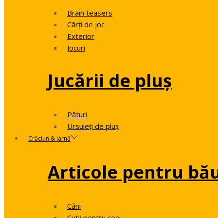
Brain teasers
Cărți de joc
Exterior
Jocuri
Jucării de pluș
Pături
Ursuleți de pluș
Crăciun & Iarnă
Articole pentru bă
Căni
Cutii pentru ceai