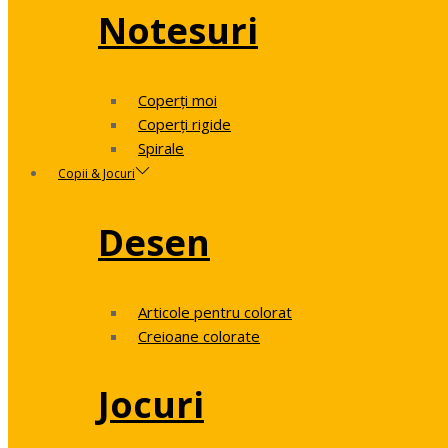
Notesuri
Coperți moi
Coperți rigide
Spirale
Copii & Jocuri
Desen
Articole pentru colorat
Creioane colorate
Jocuri