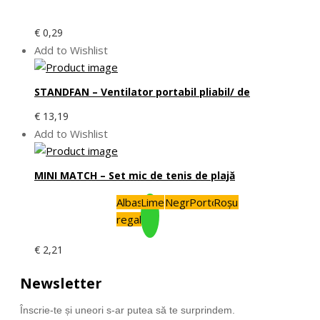
€
0,29
Add to Wishlist
STANDFAN – Ventilator portabil pliabil/ de
€
13,19
Add to Wishlist
MINI MATCH – Set mic de tenis de plajă
Albastru
Lime
Negru
Portocaliu
Roșu
regal
€
2,21
Newsletter
Înscrie-te și uneori s-ar putea să te surprindem.