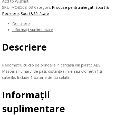
Add to Wishlist
Pedometru
SKU:
MO8508-03
Categorii:
Produse pentru alergat
,
Sport &
Recreere
,
Sport&Sănătate
Descriere
Informații suplimentare
Descriere
Pedometru cu clip de prindere în carcasă din plastic ABS.
Măsoară numărul de paşi, distanţa ( mile sau kilometri ) şi
caloriile. Include 1 baterie de tip celulă.
Informații
suplimentare