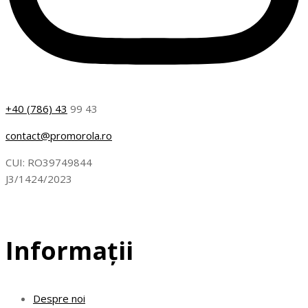
+40 (786) 43
99 43
contact@promorola.ro
CUI: RO39749844
J3/1424/2023
Informații
Despre noi