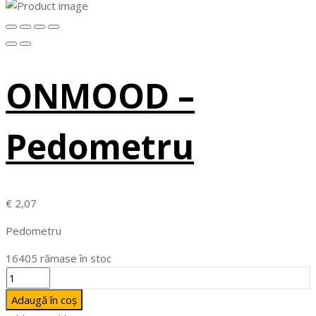
ONMOOD –
Pedometru
€
2,07
Pedometru
16405 rămase în stoc
Cantitate
ONMOOD
Adaugă în coș
-