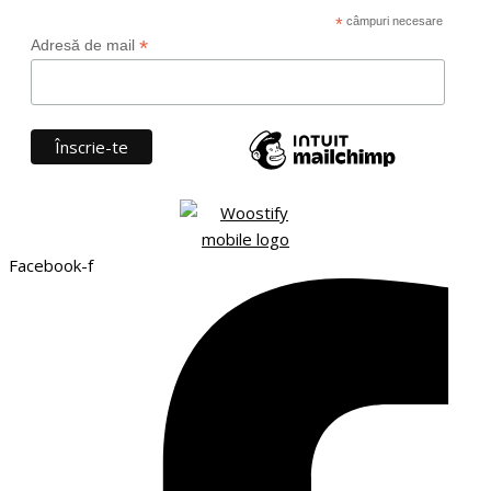
*
câmpuri necesare
*
Adresă de mail
Facebook-f