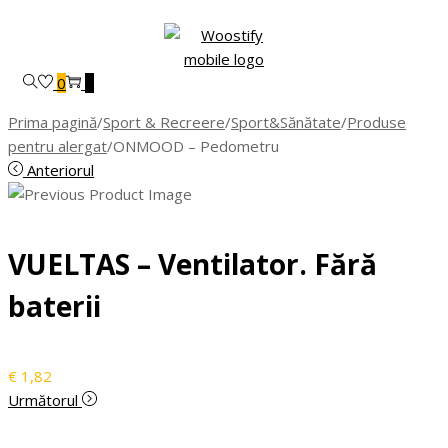
Skip
Skip
to
to
navigation
content
0
0
Prima pagină
/
Sport & Recreere
/
Sport&Sănătate
/
Produse
pentru alergat
/
ONMOOD – Pedometru
Anteriorul
VUELTAS – Ventilator. Fără
baterii
€
1,82
Următorul