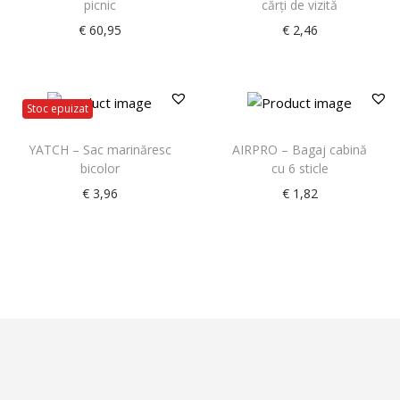
picnic
cărți de vizită
€
60,95
€
2,46
Stoc epuizat
YATCH – Sac marinăresc
AIRPRO – Bagaj cabină
bicolor
cu 6 sticle
€
3,96
€
1,82