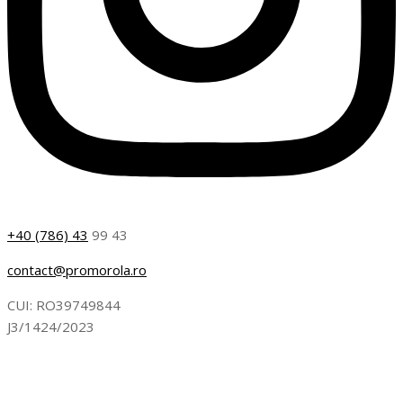
+40 (786) 43
99 43
contact@promorola.ro
CUI: RO39749844
J3/1424/2023