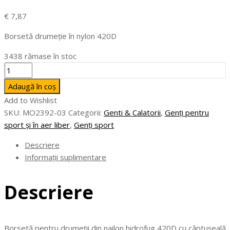
€
7,87
Borsetă drumeție în nylon 420D
3438 rămase în stoc
Cantitate
NYKO
Adaugă în coș
-
Add to Wishlist
Borsetă
SKU:
MO2392-03
Categorii:
Genti & Calatorii
,
Genți pentru
drumeție
sport și în aer liber
,
Genți sport
în
nylon
Descriere
420D
Informații suplimentare
Descriere
Borsetă pentru drumeții din nailon hidrofug 420D cu căptușeală