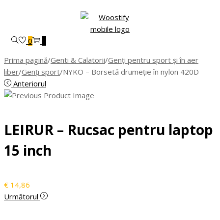
Skip
Skip
to
to
navigation
content
0
0
Prima pagină
/
Genti & Calatorii
/
Genți pentru sport și în aer
liber
/
Genți sport
/
NYKO – Borsetă drumeție în nylon 420D
Anteriorul
LEIRUR – Rucsac pentru laptop
15 inch
€
14,86
Următorul