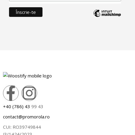
+40 (786) 43
99 43
contact@promorola.ro
CUI: RO39749844
J3/1424/2023