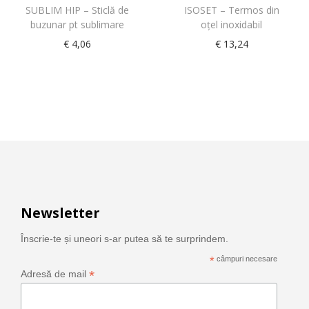
SUBLIM HIP – Sticlă de
ISOSET – Termos din
buzunar pt sublimare
oţel inoxidabil
€
4,06
€
13,24
Newsletter
Înscrie-te și uneori s-ar putea să te surprindem.
*
câmpuri necesare
*
Adresă de mail