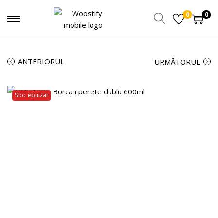
0
0
ANTERIORUL
URMĂTORUL
Stoc epuizat