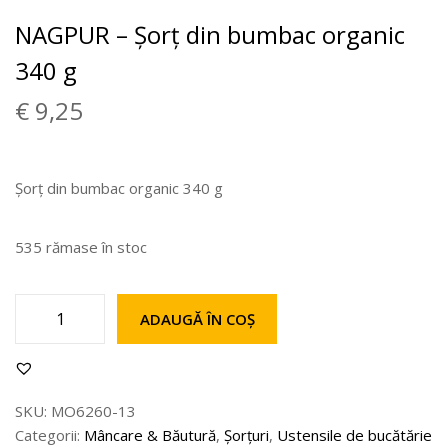
NAGPUR – Șorț din bumbac organic
340 g
€
9,25
Șorț din bumbac organic 340 g
535 rămase în stoc
ADAUGĂ ÎN COȘ
SKU:
MO6260-13
Categorii:
Mâncare & Băutură
,
Șorțuri
,
Ustensile de bucătărie