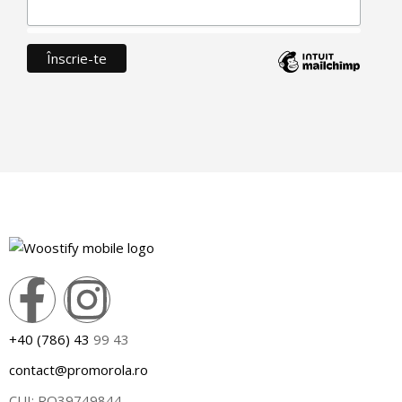
+40 (786) 43
99 43
contact@promorola.ro
CUI: RO39749844