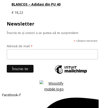
BLANCOS – Adidași din PU 40
€
18,22
Newsletter
Înscrie-te și uneori s-ar putea să te surprindem.
*
câmpuri necesare
*
Adresă de mail
Facebook-f