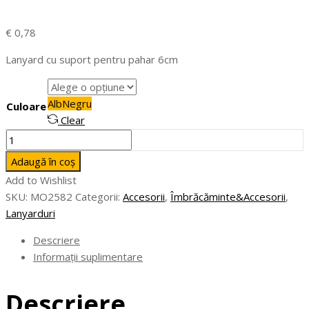
€
0,78
Lanyard cu suport pentru pahar 6cm
Alb
Negru
Culoare
Clear
Cantitate
LANCUP
Adaugă în coș
-
Add to Wishlist
Lanyard
SKU:
MO2582
Categorii:
Accesorii
,
Îmbrăcăminte&Accesorii
,
cu
Lanyarduri
suport
pentru
Descriere
pahar
Informații suplimentare
6cm
Descriere