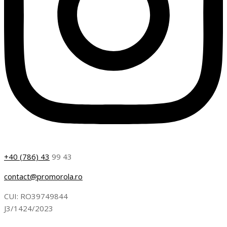
+40 (786) 43
99 43
contact@promorola.ro
CUI: RO39749844
J3/1424/2023