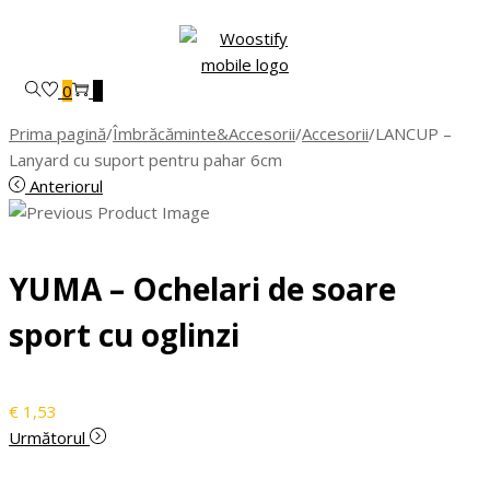
Skip
Skip
to
to
navigation
content
0
0
Prima pagină
/
Îmbrăcăminte&Accesorii
/
Accesorii
/
LANCUP –
Lanyard cu suport pentru pahar 6cm
Anteriorul
YUMA – Ochelari de soare
sport cu oglinzi
€
1,53
Următorul