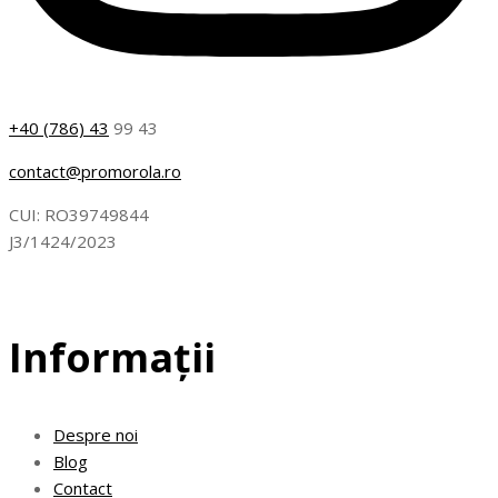
+40 (786) 43
99 43
contact@promorola.ro
CUI: RO39749844
J3/1424/2023
Informații
Despre noi
Blog
Contact