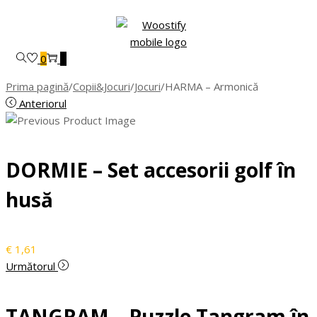
Skip
Skip
to
to
navigation
content
0
0
Prima pagină
/
Copii&Jocuri
/
Jocuri
/
HARMA – Armonică
Anteriorul
DORMIE – Set accesorii golf în
husă
€
1,61
Următorul
TANGRAM – Puzzle Tangram în