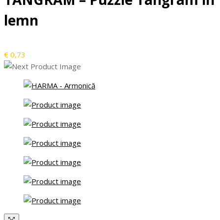
lemn
€
0,73