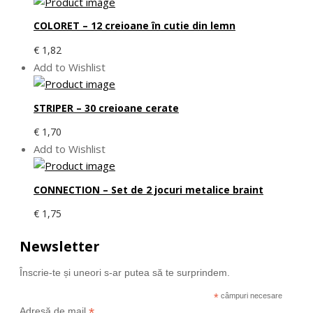
COLORET – 12 creioane în cutie din lemn
€
1,82
Add to Wishlist
STRIPER – 30 creioane cerate
€
1,70
Add to Wishlist
CONNECTION – Set de 2 jocuri metalice braint
€
1,75
Newsletter
Înscrie-te și uneori s-ar putea să te surprindem.
*
câmpuri necesare
*
Adresă de mail