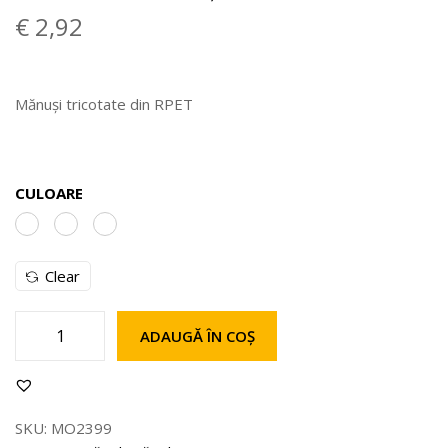
€
2,92
Mănuși tricotate din RPET
CULOARE
Clear
ADAUGĂ ÎN COȘ
SKU:
MO2399