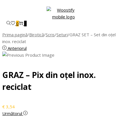
Skip
Skip
to
to
navigation
content
0
0
Prima pagină
/
Birotică
/
Scris
/
Seturi
/
GRAZ SET – Set din oțel
inox. reciclat
Anteriorul
GRAZ – Pix din oțel inox.
reciclat
€
3,54
Următorul