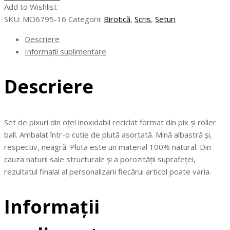
Add to Wishlist
-
SKU:
MO6795-16
Categorii:
Birotică
,
Scris
,
Seturi
Set
din
Descriere
oțel
Informații suplimentare
inox.
reciclat
Descriere
Set de pixuri din oțel inoxidabil reciclat format din pix și roller
ball. Ambalat într-o cutie de plută asortată. Mină albastră și,
respectiv, neagră. Pluta este un material 100% natural. Din
cauza naturii sale structurale și a porozității suprafeței,
rezultatul finalal al personalizarii fiecărui articol poate varia.
Informații