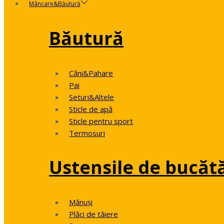
Mâncare&Băutură
Băutură
Căni&Pahare
Pai
Seturi&Altele
Sticle de apă
Sticle pentru sport
Termosuri
Ustensile de bucăt
Mănuși
Plăci de tăiere