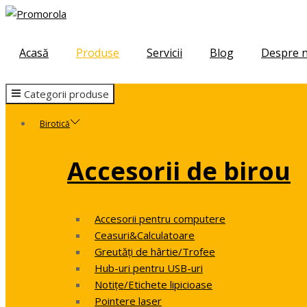
Skip
Skip
to
to
navigation
content
Acasă
Produse
Servicii
Blog
Despre n
Categorii produse
Birotică
Accesorii de birou
Accesorii pentru computere
Ceasuri&Calculatoare
Greutăți de hârtie/Trofee
Hub-uri pentru USB-uri
Notițe/Etichete lipicioase
Pointere laser