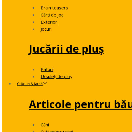
Brain teasers
Cărți de joc
Exterior
Jocuri
Jucării de pluș
Pături
Ursuleți de pluș
Crăciun & Iarnă
Articole pentru bă
Căni
Cutii pentru ceai