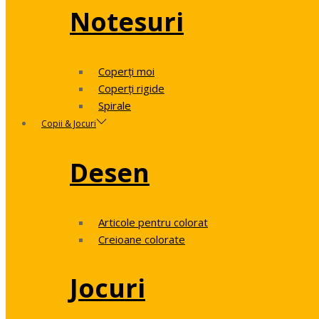
Notesuri
Coperți moi
Coperți rigide
Spirale
Copii & Jocuri
Desen
Articole pentru colorat
Creioane colorate
Jocuri