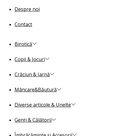
Despre noi
Contact
Birotică
Copii & Jocuri
Crăciun & Iarnă
Mâncare&Băutură
Diverse articole & Unelte
Genți & Călătorii
Îmbrăcăminte și Accesorii