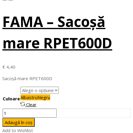
FAMA – Sacoșă
mare RPET600D
€
4,40
Sacoșă mare RPET600D
Albastru
Negru
Culoare
Clear
Cantitate
FAMA
Adaugă în coș
-
Add to Wishlist