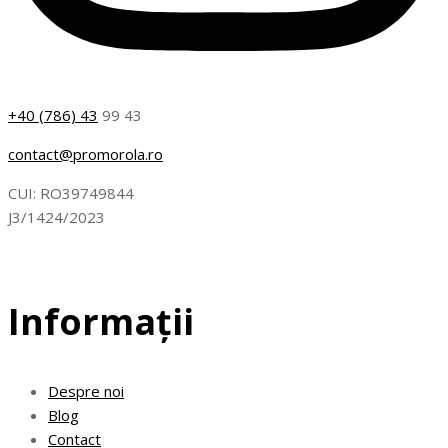
+40 (786) 43
99 43
contact@promorola.ro
CUI: RO39749844
J3/1424/2023
Informații
Despre noi
Blog
Contact