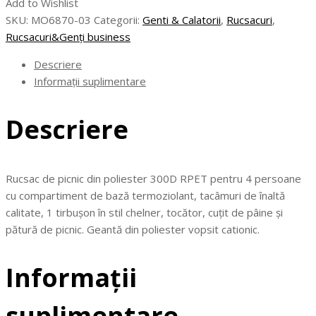
Add to Wishlist
Rucsac
SKU:
MO6870-03
Categorii:
Genti & Calatorii
,
Rucsacuri
,
picnic,
Rucsacuri&Genți business
4
persoane
Descriere
Informații suplimentare
Descriere
Rucsac de picnic din poliester 300D RPET pentru 4 persoane
cu compartiment de bază termoziolant, tacâmuri de înaltă
calitate, 1 tirbușon în stil chelner, tocător, cuțit de pâine și
pătură de picnic. Geantă din poliester vopsit cationic.
Informații
suplimentare