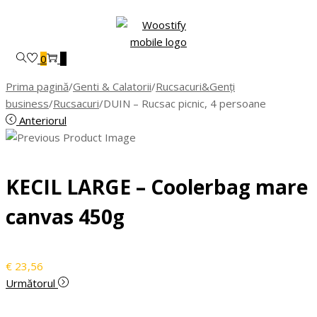
Skip
Skip
to
to
navigation
content
0
0
Prima pagină
/
Genti & Calatorii
/
Rucsacuri&Genți
business
/
Rucsacuri
/
DUIN – Rucsac picnic, 4 persoane
Anteriorul
KECIL LARGE – Coolerbag mare
canvas 450g
€
23,56
Următorul