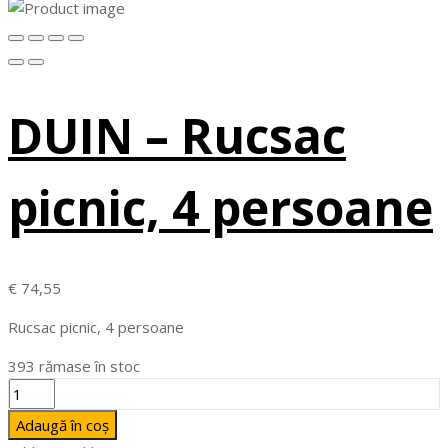
DUIN – Rucsac
picnic, 4 persoane
€
74,55
Rucsac picnic, 4 persoane
393 rămase în stoc
Cantitate
DUIN
Adaugă în coș
-