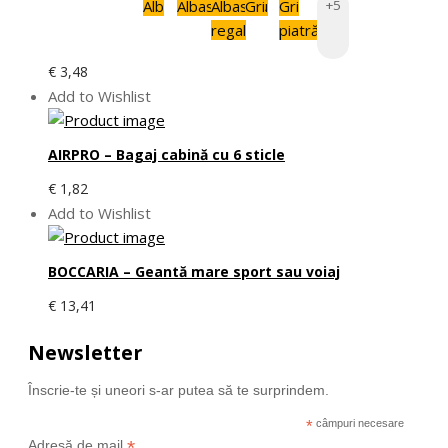
Alb
Albastru
Albastru
Gri
Gri
+5
regal
piatră
€
3,48
Add to Wishlist
AIRPRO – Bagaj cabină cu 6 sticle
€
1,82
Add to Wishlist
BOCCARIA – Geantă mare sport sau voiaj
€
13,41
Newsletter
Înscrie-te și uneori s-ar putea să te surprindem.
*
câmpuri necesare
*
Adresă de mail