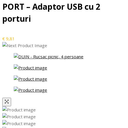
PORT – Adaptor USB cu 2
porturi
€
9,81