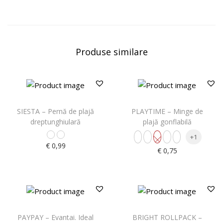
Produse similare
SIESTA – Pernă de plajă
PLAYTIME – Minge de
dreptunghiulară
plajă gonflabilă
+1
€
0,99
€
0,75
PAYPAY – Evantai. Ideal
BRIGHT ROLLPACK –