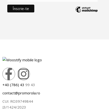
+40 (786) 43
99 43
contact@promorola.ro
CUI: RO39749844
J3/1424/2023