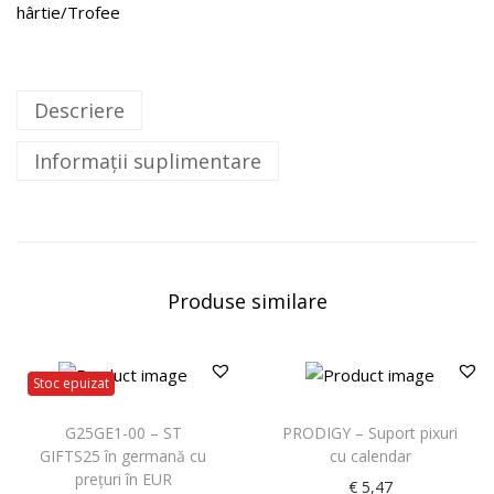
hârtie/Trofee
Descriere
Informații suplimentare
Produse similare
Stoc epuizat
G25GE1-00 – ST
PRODIGY – Suport pixuri
GIFTS25 în germană cu
cu calendar
prețuri în EUR
€
5,47