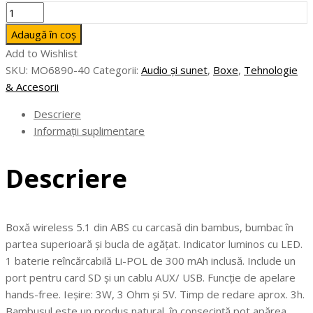
Cantitate
COOL
Adaugă în coș
-
Add to Wishlist
Boxă
SKU:
MO6890-40
Categorii:
Audio și sunet
,
Boxe
,
Tehnologie
wireless
& Accesorii
din
bambus
Descriere
Informații suplimentare
Descriere
Boxă wireless 5.1 din ABS cu carcasă din bambus, bumbac în
partea superioară și bucla de agățat. Indicator luminos cu LED.
1 baterie reîncărcabilă Li-POL de 300 mAh inclusă. Include un
port pentru card SD și un cablu AUX/ USB. Funcție de apelare
hands-free. Ieșire: 3W, 3 Ohm și 5V. Timp de redare aprox. 3h.
Bambusul este un produs natural, în consecință pot apărea