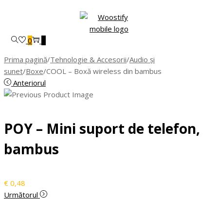
Skip
Skip
to
to
navigation
content
0
0
Prima pagină
/
Tehnologie & Accesorii
/
Audio și
sunet
/
Boxe
/
COOL – Boxă wireless din bambus
Anteriorul
POY – Mini suport de telefon,
bambus
€
0,48
Următorul