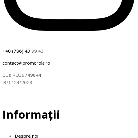
+40 (786) 43
99 43
contact@promorola.ro
CUI: RO39749844
J3/1424/2023
Informații
Despre noi