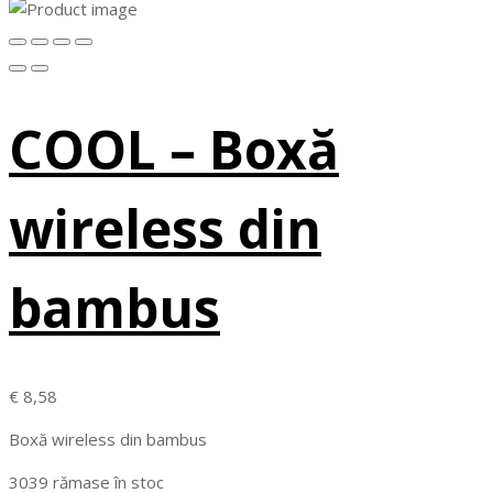
COOL – Boxă
wireless din
bambus
€
8,58
Boxă wireless din bambus
3039 rămase în stoc