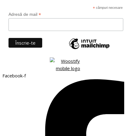
*
câmpuri necesare
*
Adresă de mail
Facebook-f