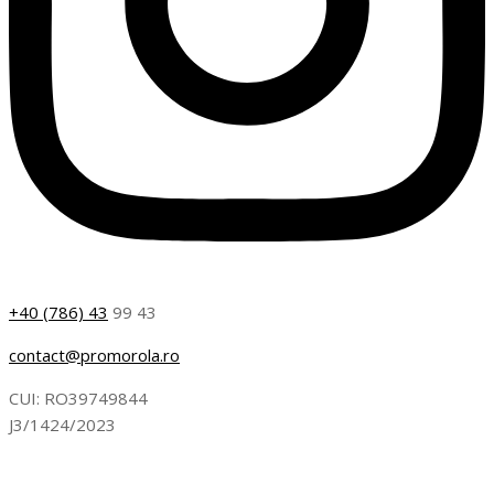
+40 (786) 43
99 43
contact@promorola.ro
CUI: RO39749844
J3/1424/2023