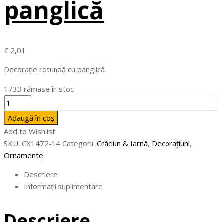
panglică
€
2,01
Decorație rotundă cu panglică
1733 rămase în stoc
Cantitate
BUNO
Adaugă în coș
-
Add to Wishlist
Decorație
SKU:
CX1472-14
Categorii:
Crăciun & Iarnă
,
Decorațiuni
,
rotundă
Ornamente
cu
panglică
Descriere
Informații suplimentare
Descriere