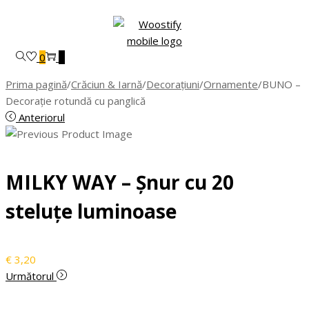
Skip
Skip
to
to
navigation
content
0
0
Prima pagină
/
Crăciun & Iarnă
/
Decorațiuni
/
Ornamente
/
BUNO –
Decorație rotundă cu panglică
Anteriorul
MILKY WAY – Șnur cu 20
steluțe luminoase
€
3,20
Următorul