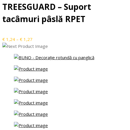
TREESGUARD – Suport
tacâmuri pâslă RPET
Interval
€
1,24
–
€
1,27
de
prețuri:
€ 1,24
până
la
€ 1,27