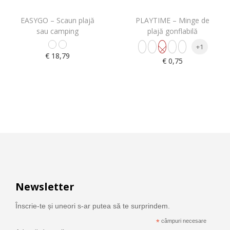
EASYGO – Scaun plajă
PLAYTIME – Minge de
sau camping
plajă gonflabilă
+1
€
18,79
€
0,75
Newsletter
Înscrie-te și uneori s-ar putea să te surprindem.
*
câmpuri necesare