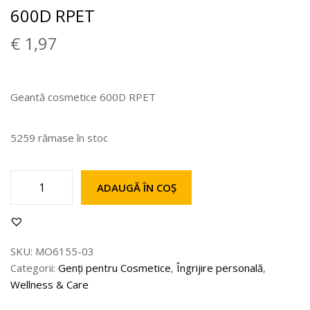
600D RPET
€
1,97
Geantă cosmetice 600D RPET
5259 rămase în stoc
ADAUGĂ ÎN COȘ
SKU:
MO6155-03
Categorii:
Genți pentru Cosmetice
,
Îngrijire personală
,
Wellness & Care