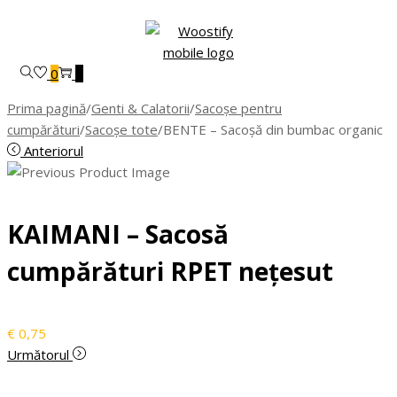
Skip
Skip
to
to
navigation
content
0
0
Prima pagină
/
Genti & Calatorii
/
Sacoșe pentru
cumpărături
/
Sacoșe tote
/
BENTE – Sacoșă din bumbac organic
Anteriorul
KAIMANI – Sacosă
cumpărături RPET nețesut
€
0,75
Următorul