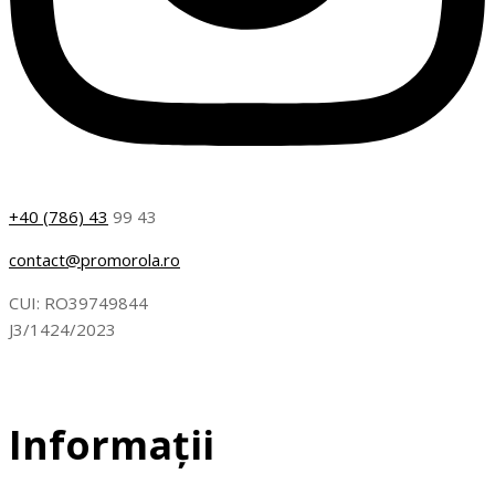
+40 (786) 43
99 43
contact@promorola.ro
CUI: RO39749844
J3/1424/2023
Informații