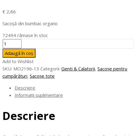
€
2,86
Sacoșă din bumbac organic
72494 rămase în stoc
Cantitate
BENTE
Adaugă în coș
-
Add to Wishlist
Sacoșă
SKU:
MO2196-13
Categorii:
Genti & Calatorii
,
Sacoșe pentru
din
cumpărături
,
Sacoșe tote
bumbac
organic
Descriere
Informații suplimentare
Descriere