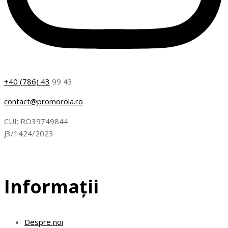
+40 (786) 43
99 43
contact@promorola.ro
CUI: RO39749844
J3/1424/2023
Informații
Despre noi