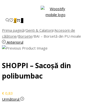
Skip
Skip
to
to
navigation
content
0
0
Prima pagină
/
Genti & Calatorii
/
Accesorii de
călătorie
/
Borsete
/
BAI – Borsetă din PU moale
Anteriorul
SHOPPI – Sacoșă din
polibumbac
€
0,83
Următorul