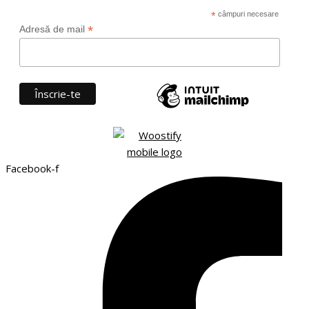
*
câmpuri necesare
*
Adresă de mail
Facebook-f