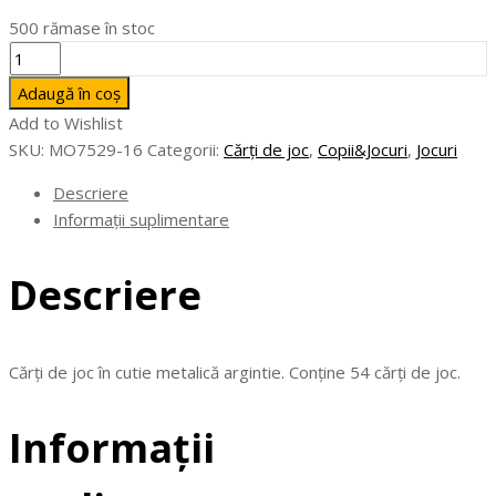
500 rămase în stoc
Cantitate
AMIGO
Adaugă în coș
-
Add to Wishlist
Cărți
SKU:
MO7529-16
Categorii:
Cărți de joc
,
Copii&Jocuri
,
Jocuri
de
joc
Descriere
în
Informații suplimentare
cutie
metalică
Descriere
Cărți de joc în cutie metalică argintie. Conține 54 cărți de joc.
Informații