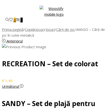
Skip
Skip
to
to
navigation
content
0
0
Prima pagină
/
Copii&Jocuri
/
Jocuri
/
Cărți de joc
/
AMIGO – Cărți de
joc în cutie metalică
Anteriorul
RECREATION – Set de colorat
€
1,46
Următorul
SANDY – Set de plajă pentru