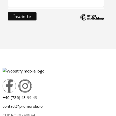
+40 (786) 43
99 43
contact@promorola.ro
CUI: RO39749844