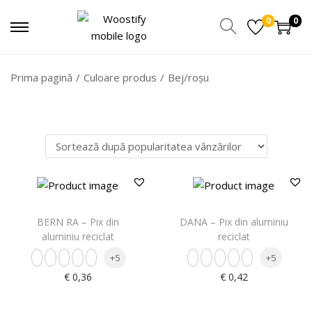
0
0
Prima pagină
/
Culoare produs
/
Bej/roșu
BERN RA – Pix din
DANA – Pix din aluminiu
aluminiu reciclat
reciclat
+5
+5
€
0,36
€
0,42